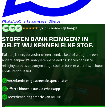
WhatsApp
Offerte aanvragen
Offerte
→
★★★★★
5/5
·
135 reviews op Google
NR
EV
MD
STOFFEN BANK REINIGEN? IN
DELFT WIJ KENNEN ELKE STOF.
Katoen, linnen, polyester of een blend, elke stof vraagt om een
andere aanpak. Wij analyseren je bekleding, kiezen het juiste
reinigingsproces en zorgen dat je stoffen bank er weer fris, schoon
en kleurecht uitziet.
Verzekerde en gescreende specialisten
Offerte binnen 2 uur via WhatsApp
Tevredenheidsgarantie van 48 uur