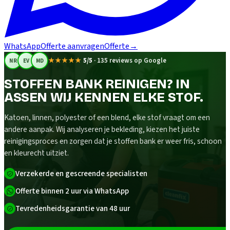
WhatsApp
Offerte aanvragen
Offerte
→
★★★★★
5/5
·
135 reviews op Google
NR
EV
MD
STOFFEN BANK REINIGEN? IN
ASSEN WIJ KENNEN ELKE STOF.
Katoen, linnen, polyester of een blend, elke stof vraagt om een
andere aanpak. Wij analyseren je bekleding, kiezen het juiste
reinigingsproces en zorgen dat je stoffen bank er weer fris, schoon
en kleurecht uitziet.
Verzekerde en gescreende specialisten
Offerte binnen 2 uur via WhatsApp
Tevredenheidsgarantie van 48 uur