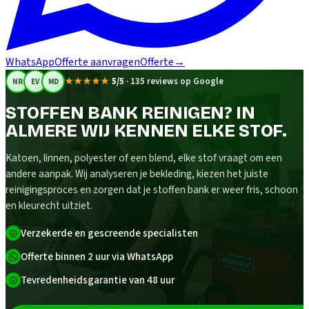
WhatsApp
Offerte aanvragen
Offerte
→
★★★★★
5/5
·
135 reviews op Google
NR
EV
MD
STOFFEN BANK REINIGEN? IN
ALMERE WIJ KENNEN ELKE STOF.
Katoen, linnen, polyester of een blend, elke stof vraagt om een
andere aanpak. Wij analyseren je bekleding, kiezen het juiste
reinigingsproces en zorgen dat je stoffen bank er weer fris, schoon
en kleurecht uitziet.
Verzekerde en gescreende specialisten
Offerte binnen 2 uur via WhatsApp
Tevredenheidsgarantie van 48 uur