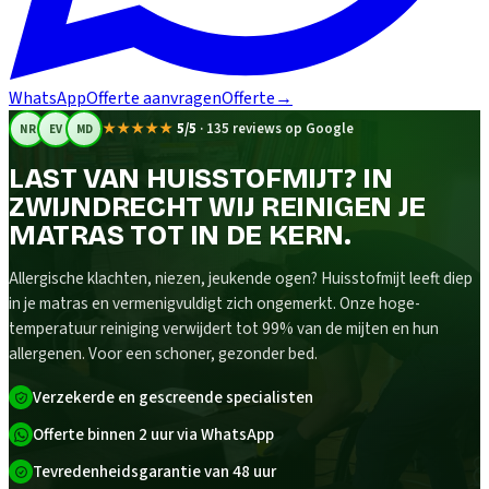
WhatsApp
Offerte aanvragen
Offerte
→
★★★★★
5/5
·
135 reviews op Google
NR
EV
MD
LAST VAN HUISSTOFMIJT? IN
ZWIJNDRECHT WIJ REINIGEN JE
MATRAS TOT IN DE KERN.
Allergische klachten, niezen, jeukende ogen? Huisstofmijt leeft diep
in je matras en vermenigvuldigt zich ongemerkt. Onze hoge-
temperatuur reiniging verwijdert tot 99% van de mijten en hun
allergenen. Voor een schoner, gezonder bed.
Verzekerde en gescreende specialisten
Offerte binnen 2 uur via WhatsApp
Tevredenheidsgarantie van 48 uur