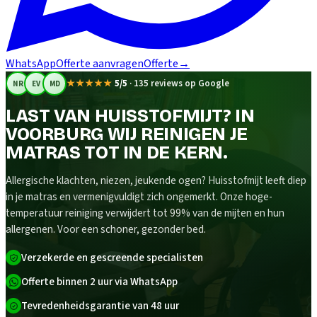
WhatsApp
Offerte aanvragen
Offerte
→
★★★★★
5/5
·
135 reviews op Google
NR
EV
MD
LAST VAN HUISSTOFMIJT? IN
VOORBURG WIJ REINIGEN JE
MATRAS TOT IN DE KERN.
Allergische klachten, niezen, jeukende ogen? Huisstofmijt leeft diep
in je matras en vermenigvuldigt zich ongemerkt. Onze hoge-
temperatuur reiniging verwijdert tot 99% van de mijten en hun
allergenen. Voor een schoner, gezonder bed.
Verzekerde en gescreende specialisten
Offerte binnen 2 uur via WhatsApp
Tevredenheidsgarantie van 48 uur