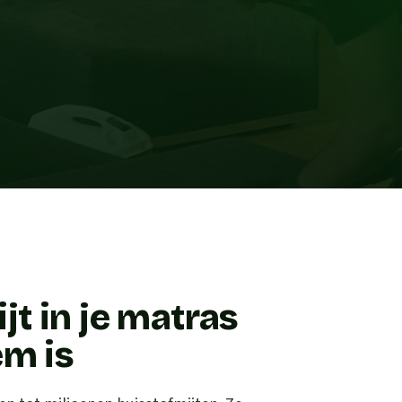
t in je matras
em is