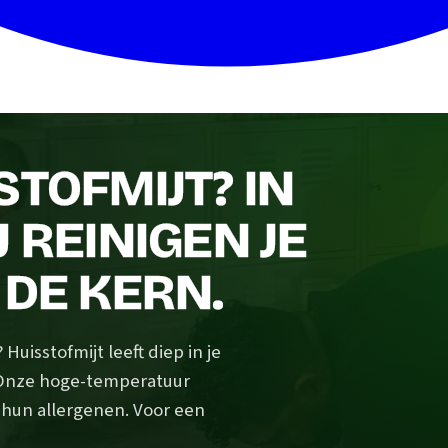
STOFMIJT? IN
 REINIGEN JE
 DE KERN.
uisstofmijt leeft diep in je
 Onze hoge-temperatuur
n hun allergenen. Voor een