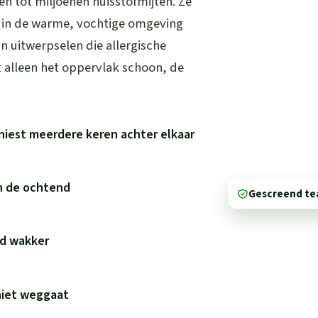
 tot miljoenen huisstofmijten. Ze
n in de warme, vochtige omgeving
un uitwerpselen die allergische
 alleen het oppervlak schoon, de
niest meerdere keren achter elkaar
in de ochtend
Gescreend t
wd wakker
niet weggaat