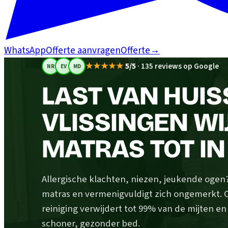
WhatsApp
Offerte aanvragen
Offerte
→
★★★★★
5/5
·
135 reviews op Google
NR
EV
MD
LAST VAN HUIS
VLISSINGEN WIJ
MATRAS TOT IN
Allergische klachten, niezen, jeukende ogen? H
matras en vermenigvuldigt zich ongemerkt.
reiniging verwijdert tot 99% van de mijten e
schoner, gezonder bed.