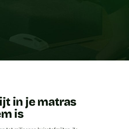
t in je matras
em is