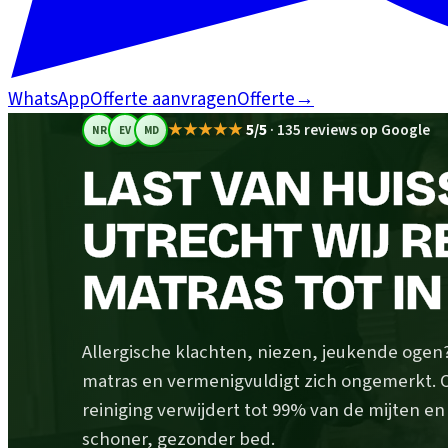
WhatsApp
Offerte aanvragen
Offerte
→
★★★★★
5/5
·
135 reviews op Google
NR
EV
MD
LAST VAN HUIS
UTRECHT WIJ R
MATRAS TOT IN
Allergische klachten, niezen, jeukende ogen? H
matras en vermenigvuldigt zich ongemerkt.
reiniging verwijdert tot 99% van de mijten e
schoner, gezonder bed.