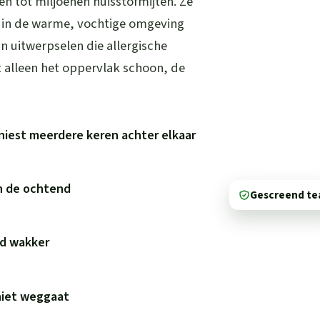
 tot miljoenen huisstofmijten. Ze
n in de warme, vochtige omgeving
un uitwerpselen die allergische
 alleen het oppervlak schoon, de
niest meerdere keren achter elkaar
in de ochtend
Gescreend t
wd wakker
niet weggaat