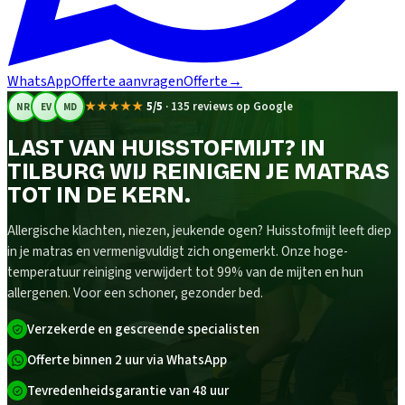
WhatsApp
Offerte aanvragen
Offerte
→
★★★★★
5/5
·
135 reviews op Google
NR
EV
MD
LAST VAN HUISSTOFMIJT? IN
TILBURG WIJ REINIGEN JE MATRAS
TOT IN DE KERN.
Allergische klachten, niezen, jeukende ogen? Huisstofmijt leeft diep
in je matras en vermenigvuldigt zich ongemerkt. Onze hoge-
temperatuur reiniging verwijdert tot 99% van de mijten en hun
allergenen. Voor een schoner, gezonder bed.
Verzekerde en gescreende specialisten
Offerte binnen 2 uur via WhatsApp
Tevredenheidsgarantie van 48 uur