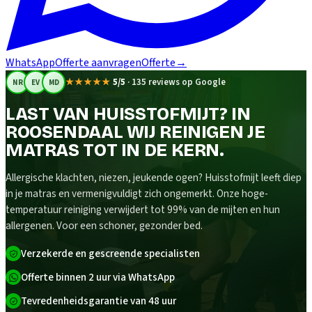
WhatsApp
Offerte aanvragen
Offerte
→
★★★★★
5/5
·
135 reviews op Google
NR
EV
MD
LAST VAN HUISSTOFMIJT? IN
ROOSENDAAL WIJ REINIGEN JE
MATRAS TOT IN DE KERN.
Allergische klachten, niezen, jeukende ogen? Huisstofmijt leeft diep
in je matras en vermenigvuldigt zich ongemerkt. Onze hoge-
temperatuur reiniging verwijdert tot 99% van de mijten en hun
allergenen. Voor een schoner, gezonder bed.
Verzekerde en gescreende specialisten
Offerte binnen 2 uur via WhatsApp
Tevredenheidsgarantie van 48 uur