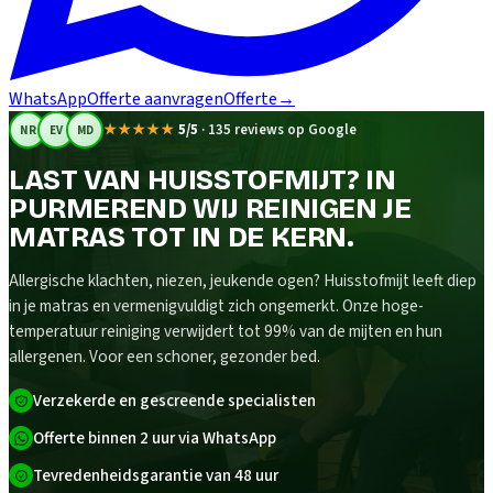
WhatsApp
Offerte aanvragen
Offerte
→
★★★★★
5/5
·
135 reviews op Google
NR
EV
MD
LAST VAN HUISSTOFMIJT? IN
PURMEREND WIJ REINIGEN JE
MATRAS TOT IN DE KERN.
Allergische klachten, niezen, jeukende ogen? Huisstofmijt leeft diep
in je matras en vermenigvuldigt zich ongemerkt. Onze hoge-
temperatuur reiniging verwijdert tot 99% van de mijten en hun
allergenen. Voor een schoner, gezonder bed.
Verzekerde en gescreende specialisten
Offerte binnen 2 uur via WhatsApp
Tevredenheidsgarantie van 48 uur