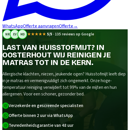
WhatsApp
Offerte aanvragen
Offerte
→
★★★★★
5/5
·
135 reviews op Google
NR
EV
MD
LAST VAN HUISSTOFMIJT? IN
OOSTERHOUT WIJ REINIGEN JE
MATRAS TOT IN DE KERN.
Allergische klachten, niezen, jeukende ogen? Huisstofmijt leeft diep
in je matras en vermenigvuldigt zich ongemerkt. Onze hoge-
temperatuur reiniging verwijdert tot 99% van de mijten en hun
allergenen. Voor een schoner, gezonder bed.
Verzekerde en gescreende specialisten
Offerte binnen 2 uur via WhatsApp
Tevredenheidsgarantie van 48 uur