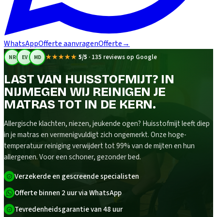
WhatsApp
Offerte aanvragen
Offerte
→
★★★★★
5/5
·
135 reviews op Google
NR
EV
MD
LAST VAN HUISSTOFMIJT? IN
NIJMEGEN WIJ REINIGEN JE
MATRAS TOT IN DE KERN.
Allergische klachten, niezen, jeukende ogen? Huisstofmijt leeft diep
in je matras en vermenigvuldigt zich ongemerkt. Onze hoge-
temperatuur reiniging verwijdert tot 99% van de mijten en hun
allergenen. Voor een schoner, gezonder bed.
Verzekerde en gescreende specialisten
Offerte binnen 2 uur via WhatsApp
Tevredenheidsgarantie van 48 uur