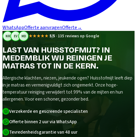
WhatsApp
Offerte aanvragen
Offerte
→
★★★★★
5/5
·
135 reviews op Google
NR
EV
MD
LAST VAN HUISSTOFMIJT? IN
MEDEMBLIK WIJ REINIGEN JE
MATRAS TOT IN DE KERN.
Allergische klachten, niezen, jeukende ogen? Huisstofmijt leeft diep
in je matras en vermenigvuldigt zich ongemerkt. Onze hoge-
temperatuur reiniging verwijdert tot 99% van de mijten en hun
allergenen. Voor een schoner, gezonder bed.
Verzekerde en gescreende specialisten
Offerte binnen 2 uur via WhatsApp
Tevredenheidsgarantie van 48 uur