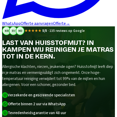
WhatsApp
Offerte aanvragen
Offerte
→
★★★★★
5/5
·
135 reviews op Google
NR
EV
MD
LAST VAN HUISSTOFMIJT? IN
KAMPEN WIJ REINIGEN JE MATRAS
TOT IN DE KERN.
Allergische klachten, niezen, jeukende ogen? Huisstofmijt leeft diep
in je matras en vermenigvuldigt zich ongemerkt. Onze hoge-
temperatuur reiniging verwijdert tot 99% van de mijten en hun
allergenen. Voor een schoner, gezonder bed.
Verzekerde en gescreende specialisten
Offerte binnen 2 uur via WhatsApp
Tevredenheidsgarantie van 48 uur