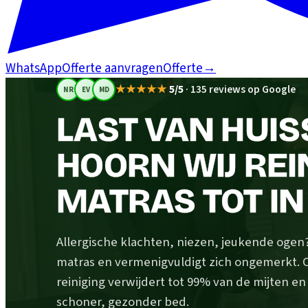
WhatsApp
Offerte aanvragen
Offerte
→
★★★★★
5/5
·
135 reviews op Google
NR
EV
MD
LAST VAN HUIS
HOORN WIJ REI
MATRAS TOT IN
Allergische klachten, niezen, jeukende ogen? H
matras en vermenigvuldigt zich ongemerkt.
reiniging verwijdert tot 99% van de mijten e
schoner, gezonder bed.