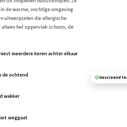
 tot miljoenen huisstofmijten. Ze
n in de warme, vochtige omgeving
un uitwerpselen die allergische
 alleen het oppervlak schoon, de
niest meerdere keren achter elkaar
in de ochtend
Gescreend t
wd wakker
niet weggaat