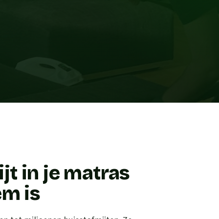
t in je matras
em is