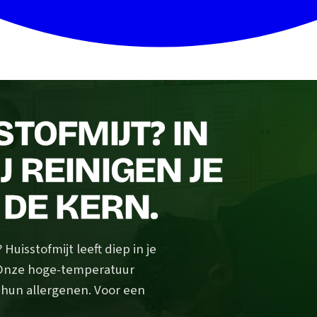
STOFMIJT? IN
 REINIGEN JE
 DE KERN.
uisstofmijt leeft diep in je
 Onze hoge-temperatuur
n hun allergenen. Voor een