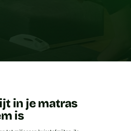
t in je matras
em is