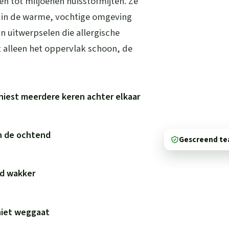
 tot miljoenen huisstofmijten. Ze
n in de warme, vochtige omgeving
un uitwerpselen die allergische
 alleen het oppervlak schoon, de
niest meerdere keren achter elkaar
in de ochtend
Gescreend t
wd wakker
niet weggaat