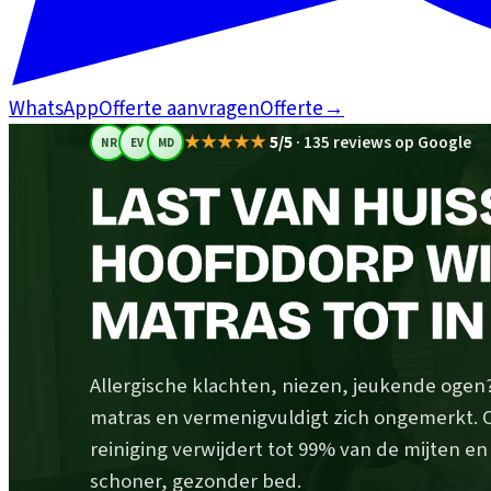
WhatsApp
Offerte aanvragen
Offerte
→
★★★★★
5/5
·
135 reviews op Google
NR
EV
MD
LAST VAN HUIS
HOOFDDORP WIJ
MATRAS TOT IN
Allergische klachten, niezen, jeukende ogen? H
matras en vermenigvuldigt zich ongemerkt.
reiniging verwijdert tot 99% van de mijten e
schoner, gezonder bed.