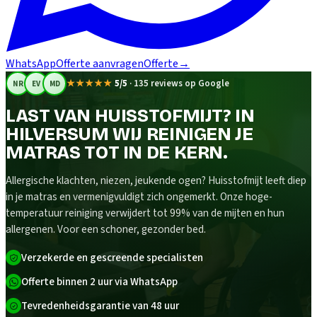
WhatsApp
Offerte aanvragen
Offerte
→
★★★★★
5/5
·
135 reviews op Google
NR
EV
MD
LAST VAN HUISSTOFMIJT? IN
HILVERSUM WIJ REINIGEN JE
MATRAS TOT IN DE KERN.
Allergische klachten, niezen, jeukende ogen? Huisstofmijt leeft diep
in je matras en vermenigvuldigt zich ongemerkt. Onze hoge-
temperatuur reiniging verwijdert tot 99% van de mijten en hun
allergenen. Voor een schoner, gezonder bed.
Verzekerde en gescreende specialisten
Offerte binnen 2 uur via WhatsApp
Tevredenheidsgarantie van 48 uur