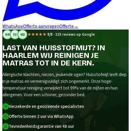
WhatsApp
Offerte aanvragen
Offerte
→
★★★★★
5/5
·
135 reviews op Google
NR
EV
MD
LAST VAN HUISSTOFMIJT? IN
HAARLEM WIJ REINIGEN JE
MATRAS TOT IN DE KERN.
Allergische klachten, niezen, jeukende ogen? Huisstofmijt leeft diep
in je matras en vermenigvuldigt zich ongemerkt. Onze hoge-
temperatuur reiniging verwijdert tot 99% van de mijten en hun
allergenen. Voor een schoner, gezonder bed.
Verzekerde en gescreende specialisten
Offerte binnen 2 uur via WhatsApp
Tevredenheidsgarantie van 48 uur