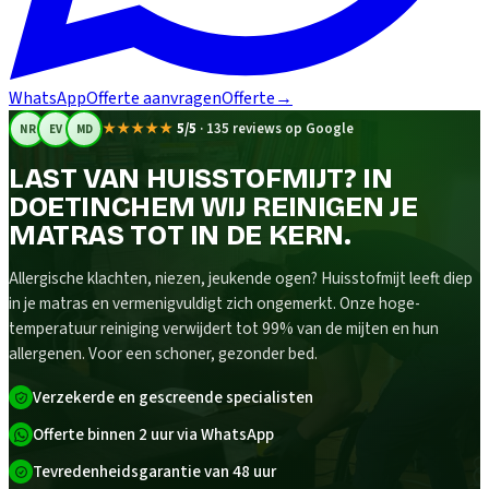
WhatsApp
Offerte aanvragen
Offerte
→
★★★★★
5/5
·
135 reviews op Google
NR
EV
MD
LAST VAN HUISSTOFMIJT? IN
DOETINCHEM WIJ REINIGEN JE
MATRAS TOT IN DE KERN.
Allergische klachten, niezen, jeukende ogen? Huisstofmijt leeft diep
in je matras en vermenigvuldigt zich ongemerkt. Onze hoge-
temperatuur reiniging verwijdert tot 99% van de mijten en hun
allergenen. Voor een schoner, gezonder bed.
Verzekerde en gescreende specialisten
Offerte binnen 2 uur via WhatsApp
Tevredenheidsgarantie van 48 uur