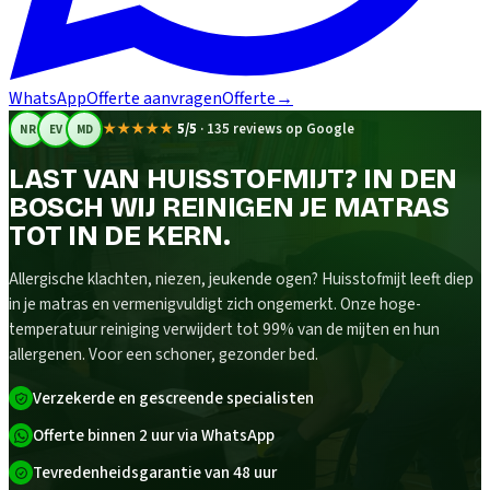
WhatsApp
Offerte aanvragen
Offerte
→
★★★★★
5/5
·
135 reviews op Google
NR
EV
MD
LAST VAN HUISSTOFMIJT? IN DEN
BOSCH WIJ REINIGEN JE MATRAS
TOT IN DE KERN.
Allergische klachten, niezen, jeukende ogen? Huisstofmijt leeft diep
in je matras en vermenigvuldigt zich ongemerkt. Onze hoge-
temperatuur reiniging verwijdert tot 99% van de mijten en hun
allergenen. Voor een schoner, gezonder bed.
Verzekerde en gescreende specialisten
Offerte binnen 2 uur via WhatsApp
Tevredenheidsgarantie van 48 uur