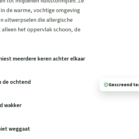
 tot miljoenen huisstofmijten. Ze
n in de warme, vochtige omgeving
un uitwerpselen die allergische
 alleen het oppervlak schoon, de
niest meerdere keren achter elkaar
in de ochtend
Gescreend t
wd wakker
niet weggaat