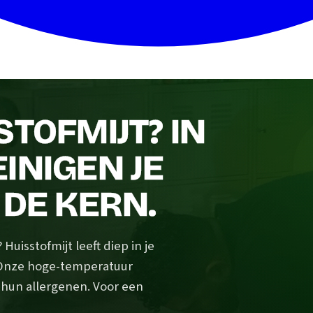
STOFMIJT? IN
INIGEN JE
 DE KERN.
uisstofmijt leeft diep in je
 Onze hoge-temperatuur
n hun allergenen. Voor een