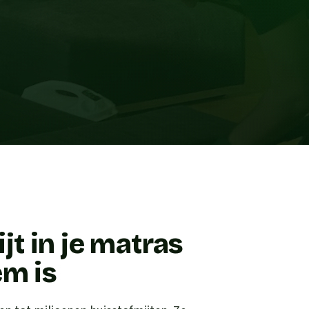
t in je matras
em is