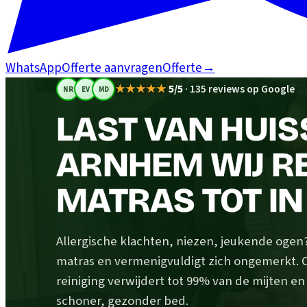
WhatsApp
Offerte aanvragen
Offerte
→
★★★★★
5/5
·
135 reviews op Google
NR
EV
MD
LAST VAN HUIS
ARNHEM WIJ RE
MATRAS TOT IN
Allergische klachten, niezen, jeukende ogen? H
matras en vermenigvuldigt zich ongemerkt.
reiniging verwijdert tot 99% van de mijten e
schoner, gezonder bed.