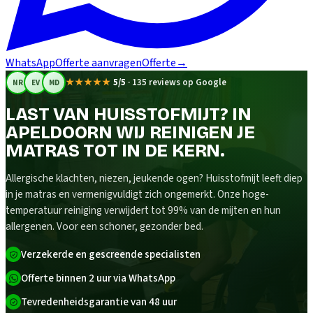
WhatsApp
Offerte aanvragen
Offerte
→
★★★★★
5/5
·
135 reviews op Google
NR
EV
MD
LAST VAN HUISSTOFMIJT? IN
APELDOORN WIJ REINIGEN JE
MATRAS TOT IN DE KERN.
Allergische klachten, niezen, jeukende ogen? Huisstofmijt leeft diep
in je matras en vermenigvuldigt zich ongemerkt. Onze hoge-
temperatuur reiniging verwijdert tot 99% van de mijten en hun
allergenen. Voor een schoner, gezonder bed.
Verzekerde en gescreende specialisten
Offerte binnen 2 uur via WhatsApp
Tevredenheidsgarantie van 48 uur