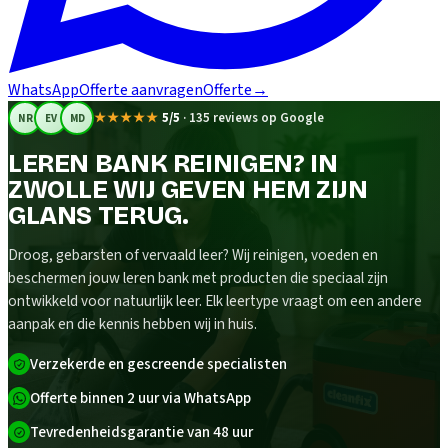
WhatsApp
Offerte aanvragen
Offerte
→
★★★★★
5/5
·
135 reviews op Google
NR
EV
MD
LEREN BANK REINIGEN? IN
ZWOLLE WIJ GEVEN HEM ZIJN
GLANS TERUG.
Droog, gebarsten of vervaald leer? Wij reinigen, voeden en
beschermen jouw leren bank met producten die speciaal zijn
ontwikkeld voor natuurlijk leer. Elk leertype vraagt om een andere
aanpak en die kennis hebben wij in huis.
Verzekerde en gescreende specialisten
Offerte binnen 2 uur via WhatsApp
Tevredenheidsgarantie van 48 uur