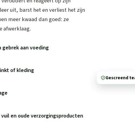
, veroudert en reageert op zijn
r uit, barst het en verliest het zijn
oen meer kwaad dan goed: ze
e afwerklaag.
n gebrek aan voeding
inkt of kleding
Gescreend t
tage
 vuil en oude verzorgingsproducten