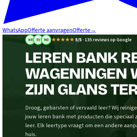
WhatsApp
Offerte aanvragen
Offerte
→
★★★★★
5/5
·
135 reviews op Google
NR
EV
MD
LEREN BANK RE
WAGENINGEN W
ZIJN GLANS TE
Droog, gebarsten of vervaald leer? Wij rein
jouw leren bank met producten die speciaal z
leer. Elk leertype vraagt om een andere aanp
huis.