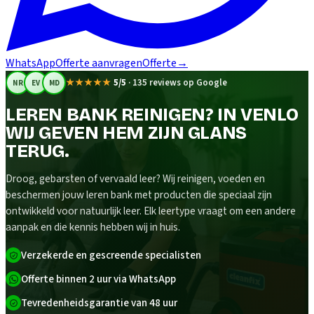
WhatsApp
Offerte aanvragen
Offerte
→
★★★★★
5/5
·
135 reviews op Google
NR
EV
MD
LEREN BANK REINIGEN? IN VENLO
WIJ GEVEN HEM ZIJN GLANS
TERUG.
Droog, gebarsten of vervaald leer? Wij reinigen, voeden en
beschermen jouw leren bank met producten die speciaal zijn
ontwikkeld voor natuurlijk leer. Elk leertype vraagt om een andere
aanpak en die kennis hebben wij in huis.
Verzekerde en gescreende specialisten
Offerte binnen 2 uur via WhatsApp
Tevredenheidsgarantie van 48 uur