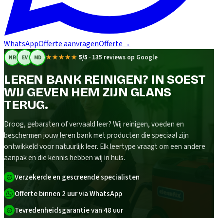
WhatsApp
Offerte aanvragen
Offerte
→
★★★★★
5/5
·
135 reviews op Google
NR
EV
MD
LEREN BANK REINIGEN? IN SOEST
WIJ GEVEN HEM ZIJN GLANS
TERUG.
Droog, gebarsten of vervaald leer? Wij reinigen, voeden en
beschermen jouw leren bank met producten die speciaal zijn
ontwikkeld voor natuurlijk leer. Elk leertype vraagt om een andere
aanpak en die kennis hebben wij in huis.
Verzekerde en gescreende specialisten
Offerte binnen 2 uur via WhatsApp
Tevredenheidsgarantie van 48 uur