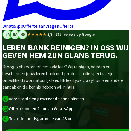
WhatsApp
Offerte aanvragen
Offerte
→
★★★★★
5/5
·
135 reviews op Google
NR
EV
MD
LEREN BANK REINIGEN? IN OSS WIJ
GEVEN HEM ZIJN GLANS TERUG.
Droog, gebarsten of vervaald leer? Wij reinigen, voeden en
beschermen jouw leren bank met producten die speciaal zijn
ontwikkeld voor natuurlijk leer. Elk leertype vraagt om een andere
aanpak en die kennis hebben wij in huis.
Verzekerde en gescreende specialisten
Offerte binnen 2 uur via WhatsApp
Tevredenheidsgarantie van 48 uur