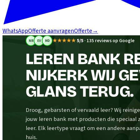
WhatsApp
Offerte aanvragen
Offerte
→
★★★★★
5/5
·
135 reviews op Google
NR
EV
MD
LEREN BANK RE
NIJKERK WIJ G
GLANS TERUG.
Droog, gebarsten of vervaald leer? Wij rein
jouw leren bank met producten die speciaal z
leer. Elk leertype vraagt om een andere aanp
huis.