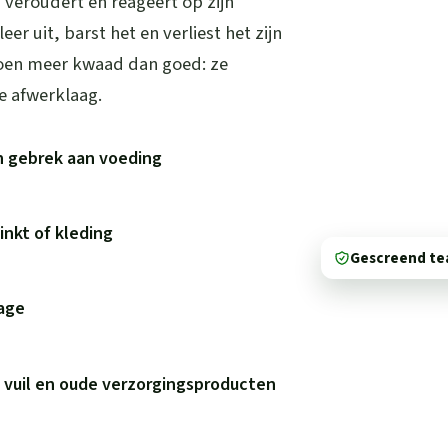
, veroudert en reageert op zijn
r uit, barst het en verliest het zijn
oen meer kwaad dan goed: ze
e afwerklaag.
n gebrek aan voeding
inkt of kleding
Gescreend t
tage
 vuil en oude verzorgingsproducten