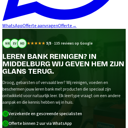
WhatsApp
Offerte aanvragen
Offerte
→
★★★★★
5/5
·
135 reviews op Google
NR
EV
MD
LEREN BANK REINIGEN? IN
MIDDELBURG WIJ GEVEN HEM ZIJN
GLANS TERUG.
Droog, gebarsten of vervaald leer? Wij reinigen, voeden en
beschermen jouw leren bank met producten die speciaal zijn
ontwikkeld voor natuurlijk leer. Elk leertype vraagt om een andere
aanpak en die kennis hebben wij in huis.
Verzekerde en gescreende specialisten
Offerte binnen 2 uur via WhatsApp