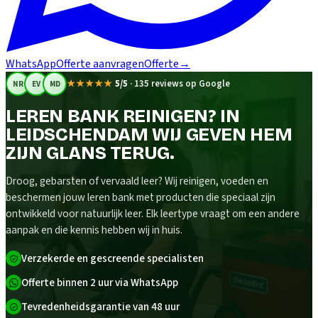
WhatsApp
Offerte aanvragen
Offerte
→
★★★★★
5/5
·
135 reviews op Google
NR
EV
MD
LEREN BANK REINIGEN? IN
LEIDSCHENDAM WIJ GEVEN HEM
ZIJN GLANS TERUG.
Droog, gebarsten of vervaald leer? Wij reinigen, voeden en
beschermen jouw leren bank met producten die speciaal zijn
ontwikkeld voor natuurlijk leer. Elk leertype vraagt om een andere
aanpak en die kennis hebben wij in huis.
Verzekerde en gescreende specialisten
Offerte binnen 2 uur via WhatsApp
Tevredenheidsgarantie van 48 uur