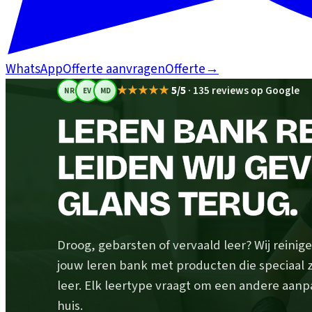
WhatsApp
Offerte aanvragen
Offerte
→
★★★★★
5/5
·
135 reviews op Google
NR
EV
MD
LEREN BANK RE
LEIDEN WIJ GE
GLANS TERUG.
Droog, gebarsten of vervaald leer? Wij rein
jouw leren bank met producten die speciaal z
leer. Elk leertype vraagt om een andere aanp
huis.