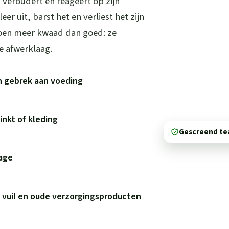
, veroudert en reageert op zijn
r uit, barst het en verliest het zijn
oen meer kwaad dan goed: ze
e afwerklaag.
n gebrek aan voeding
inkt of kleding
Gescreend t
tage
 vuil en oude verzorgingsproducten