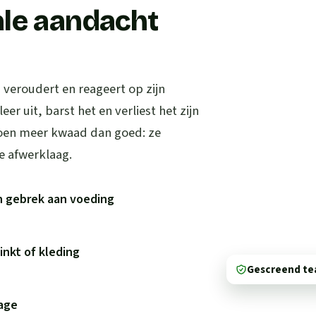
ale aandacht
, veroudert en reageert op zijn
r uit, barst het en verliest het zijn
oen meer kwaad dan goed: ze
e afwerklaag.
n gebrek aan voeding
inkt of kleding
Gescreend t
tage