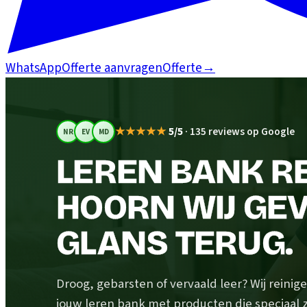
WhatsApp
Offerte aanvragen
Offerte
→
★★★★★
5/5
·
135 reviews op Google
NR
EV
MD
LEREN BANK RE
HOORN WIJ GEV
GLANS TERUG.
Droog, gebarsten of vervaald leer? Wij rein
jouw leren bank met producten die speciaal z