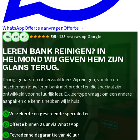
WhatsApp
Offerte aanvragen
Offerte
→
★★★★★
5/5
·
135 reviews op Google
NR
EV
MD
LEREN BANK REINIGEN? IN
HELMOND WIJ GEVEN HEM ZIJN
GLANS TERUG.
Droog, gebarsten of vervaald leer? Wij reinigen, voeden en
beschermen jouw leren bank met producten die speciaal zijn
ontwikkeld voor natuurlijk leer. Elk leertype vraagt om een andere
aanpak en die kennis hebben wij in huis.
Verzekerde en gescreende specialisten
Offerte binnen 2 uur via WhatsApp
Tevredenheidsgarantie van 48 uur