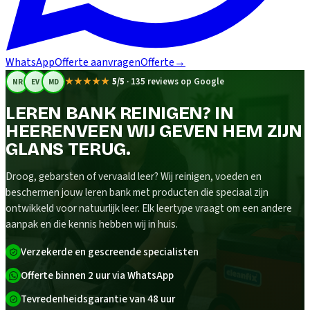
WhatsApp
Offerte aanvragen
Offerte
→
★★★★★
5/5
·
135 reviews op Google
NR
EV
MD
LEREN BANK REINIGEN? IN
HEERENVEEN WIJ GEVEN HEM ZIJN
GLANS TERUG.
Droog, gebarsten of vervaald leer? Wij reinigen, voeden en
beschermen jouw leren bank met producten die speciaal zijn
ontwikkeld voor natuurlijk leer. Elk leertype vraagt om een andere
aanpak en die kennis hebben wij in huis.
Verzekerde en gescreende specialisten
Offerte binnen 2 uur via WhatsApp
Tevredenheidsgarantie van 48 uur