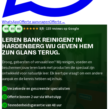
WhatsApp
Offerte aanvragen
Offerte
→
★★★★★
5/5
·
135 reviews op Google
NR
EV
MD
LEREN BANK REINIGEN? IN
HARDENBERG WIJ GEVEN HEM
ZIJN GLANS TERUG.
Droog, gebarsten of vervaald leer? Wij reinigen, voeden en
beschermen jouw leren bank met producten die speciaal zijn
ontwikkeld voor natuurlijk leer. Elk leertype vraagt om een andere
aanpak en die kennis hebben wij in huis.
Verzekerde en gescreende specialisten
Offerte binnen 2 uur via WhatsApp
Tevredenheidsgarantie van 48 uur