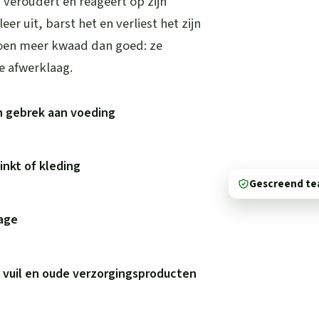
, veroudert en reageert op zijn
r uit, barst het en verliest het zijn
oen meer kwaad dan goed: ze
e afwerklaag.
n gebrek aan voeding
inkt of kleding
Gescreend t
tage
 vuil en oude verzorgingsproducten