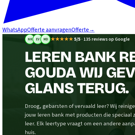
WhatsApp
Offerte aanvragen
Offerte
→
★★★★★
5/5
·
135 reviews op Google
NR
EV
MD
LEREN BANK RE
GOUDA WIJ GEV
GLANS TERUG.
Droog, gebarsten of vervaald leer? Wij rein
jouw leren bank met producten die speciaal z
leer. Elk leertype vraagt om een andere aanp
huis.