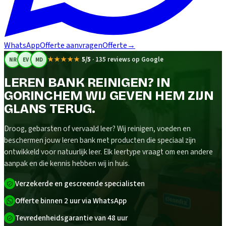
WhatsApp
Offerte aanvragen
Offerte
→
★★★★★
5/5
·
135 reviews op Google
NR
EV
MD
LEREN BANK REINIGEN? IN
GORINCHEM WIJ GEVEN HEM ZIJN
GLANS TERUG.
Droog, gebarsten of vervaald leer? Wij reinigen, voeden en
beschermen jouw leren bank met producten die speciaal zijn
ontwikkeld voor natuurlijk leer. Elk leertype vraagt om een andere
aanpak en die kennis hebben wij in huis.
Verzekerde en gescreende specialisten
Offerte binnen 2 uur via WhatsApp
Tevredenheidsgarantie van 48 uur