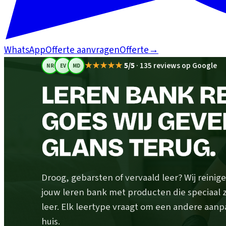
WhatsApp
Offerte aanvragen
Offerte
→
★★★★★
5/5
·
135 reviews op Google
NR
EV
MD
LEREN BANK RE
GOES WIJ GEVE
GLANS TERUG.
Droog, gebarsten of vervaald leer? Wij rein
jouw leren bank met producten die speciaal z
leer. Elk leertype vraagt om een andere aanp
huis.