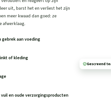
, veroudert en reageert op zijn
r uit, barst het en verliest het zijn
oen meer kwaad dan goed: ze
e afwerklaag.
n gebrek aan voeding
inkt of kleding
Gescreend t
tage
 vuil en oude verzorgingsproducten