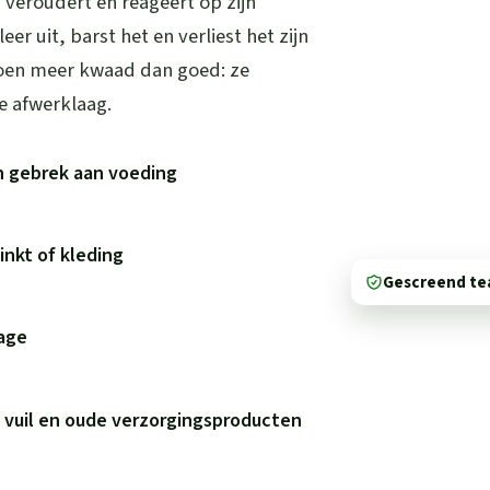
, veroudert en reageert op zijn
r uit, barst het en verliest het zijn
oen meer kwaad dan goed: ze
e afwerklaag.
n gebrek aan voeding
inkt of kleding
Gescreend t
tage
 vuil en oude verzorgingsproducten