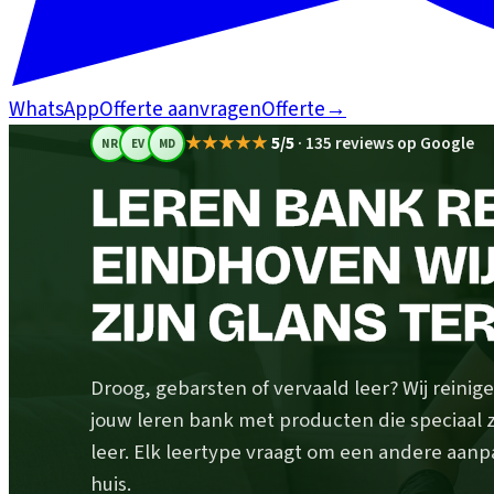
WhatsApp
Offerte aanvragen
Offerte
→
★★★★★
5/5
·
135 reviews op Google
NR
EV
MD
LEREN BANK RE
EINDHOVEN WI
ZIJN GLANS TE
Droog, gebarsten of vervaald leer? Wij rein
jouw leren bank met producten die speciaal z
leer. Elk leertype vraagt om een andere aanp
huis.