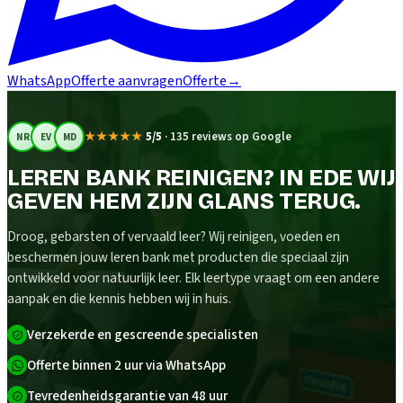
WhatsApp
Offerte aanvragen
Offerte
→
★★★★★
5/5
·
135 reviews op Google
NR
EV
MD
LEREN BANK REINIGEN? IN EDE WIJ
GEVEN HEM ZIJN GLANS TERUG.
Droog, gebarsten of vervaald leer? Wij reinigen, voeden en
beschermen jouw leren bank met producten die speciaal zijn
ontwikkeld voor natuurlijk leer. Elk leertype vraagt om een andere
aanpak en die kennis hebben wij in huis.
Verzekerde en gescreende specialisten
Offerte binnen 2 uur via WhatsApp
Tevredenheidsgarantie van 48 uur