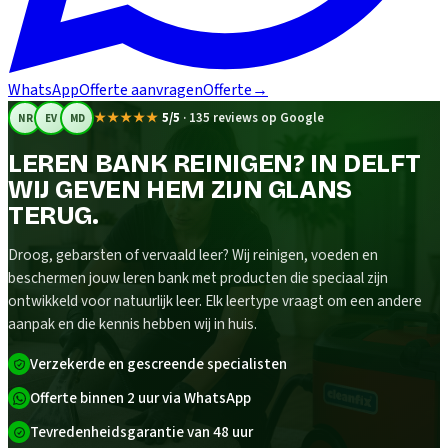
WhatsApp
Offerte aanvragen
Offerte
→
★★★★★
5/5
·
135 reviews op Google
NR
EV
MD
LEREN BANK REINIGEN? IN DELFT
WIJ GEVEN HEM ZIJN GLANS
TERUG.
Droog, gebarsten of vervaald leer? Wij reinigen, voeden en
beschermen jouw leren bank met producten die speciaal zijn
ontwikkeld voor natuurlijk leer. Elk leertype vraagt om een andere
aanpak en die kennis hebben wij in huis.
Verzekerde en gescreende specialisten
Offerte binnen 2 uur via WhatsApp
Tevredenheidsgarantie van 48 uur