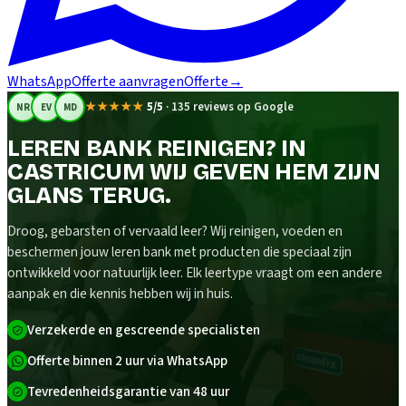
WhatsApp
Offerte aanvragen
Offerte
→
★★★★★
5/5
·
135 reviews op Google
NR
EV
MD
LEREN BANK REINIGEN? IN
CASTRICUM WIJ GEVEN HEM ZIJN
GLANS TERUG.
Droog, gebarsten of vervaald leer? Wij reinigen, voeden en
beschermen jouw leren bank met producten die speciaal zijn
ontwikkeld voor natuurlijk leer. Elk leertype vraagt om een andere
aanpak en die kennis hebben wij in huis.
Verzekerde en gescreende specialisten
Offerte binnen 2 uur via WhatsApp
Tevredenheidsgarantie van 48 uur