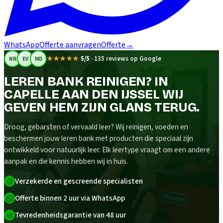
WhatsApp
Offerte aanvragen
Offerte
→
★★★★★
5/5
·
135 reviews op Google
NR
EV
MD
LEREN BANK REINIGEN? IN
CAPELLE AAN DEN IJSSEL WIJ
GEVEN HEM ZIJN GLANS TERUG.
Droog, gebarsten of vervaald leer? Wij reinigen, voeden en
beschermen jouw leren bank met producten die speciaal zijn
ontwikkeld voor natuurlijk leer. Elk leertype vraagt om een andere
aanpak en die kennis hebben wij in huis.
Verzekerde en gescreende specialisten
Offerte binnen 2 uur via WhatsApp
Tevredenheidsgarantie van 48 uur