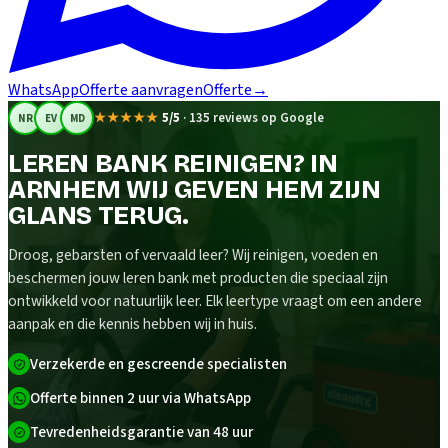
WhatsApp
Offerte aanvragen
Offerte
→
★★★★★
5/5
·
135 reviews op Google
NR
EV
MD
LEREN BANK REINIGEN? IN
ARNHEM WIJ GEVEN HEM ZIJN
GLANS TERUG.
Droog, gebarsten of vervaald leer? Wij reinigen, voeden en
beschermen jouw leren bank met producten die speciaal zijn
ontwikkeld voor natuurlijk leer. Elk leertype vraagt om een andere
aanpak en die kennis hebben wij in huis.
Verzekerde en gescreende specialisten
Offerte binnen 2 uur via WhatsApp
Tevredenheidsgarantie van 48 uur