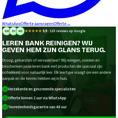
WhatsApp
Offerte aanvragen
Offerte
→
★★★★★
5/5
·
135 reviews op Google
NR
EV
MD
LEREN BANK REINIGEN? WIJ
GEVEN HEM ZIJN GLANS TERUG.
Droog, gebarsten of vervaald leer? Wij reinigen, voeden en
beschermen jouw leren bank met producten die speciaal zijn
ontwikkeld voor natuurlijk leer. Elk leertype vraagt om een andere
aanpak en die kennis hebben wij in huis.
Verzekerde en gescreende specialisten
Offerte binnen 2 uur via WhatsApp
Tevredenheidsgarantie van 48 uur