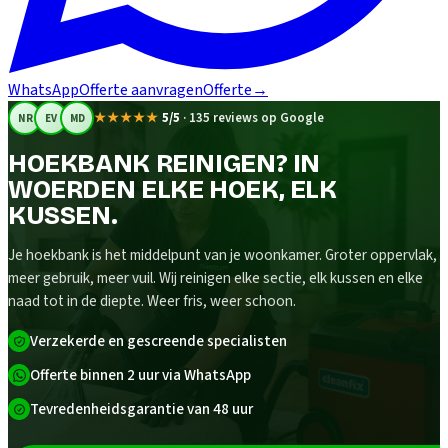
WhatsApp
Offerte aanvragen
Offerte
→
★★★★★
5/5
·
135 reviews op Google
NR
EV
MD
HOEKBANK REINIGEN? IN
WOERDEN ELKE HOEK, ELK
KUSSEN.
Je hoekbank is het middelpunt van je woonkamer. Groter oppervlak,
meer gebruik, meer vuil. Wij reinigen elke sectie, elk kussen en elke
naad tot in de diepte. Weer fris, weer schoon.
Verzekerde en gescreende specialisten
Offerte binnen 2 uur via WhatsApp
Tevredenheidsgarantie van 48 uur