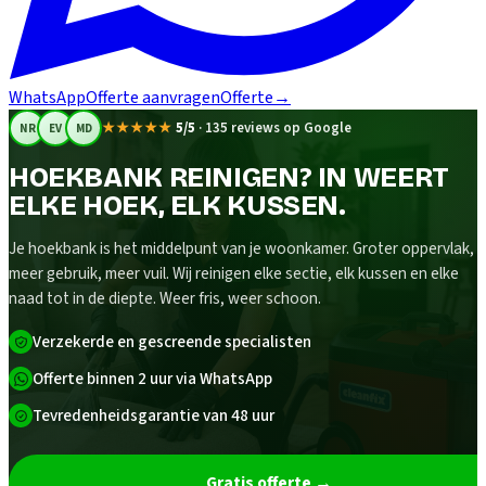
WhatsApp
Offerte aanvragen
Offerte
→
★★★★★
5/5
·
135 reviews op Google
NR
EV
MD
HOEKBANK REINIGEN? IN WEERT
ELKE HOEK, ELK KUSSEN.
Je hoekbank is het middelpunt van je woonkamer. Groter oppervlak,
meer gebruik, meer vuil. Wij reinigen elke sectie, elk kussen en elke
naad tot in de diepte. Weer fris, weer schoon.
Verzekerde en gescreende specialisten
Offerte binnen 2 uur via WhatsApp
Tevredenheidsgarantie van 48 uur
Gratis offerte
→