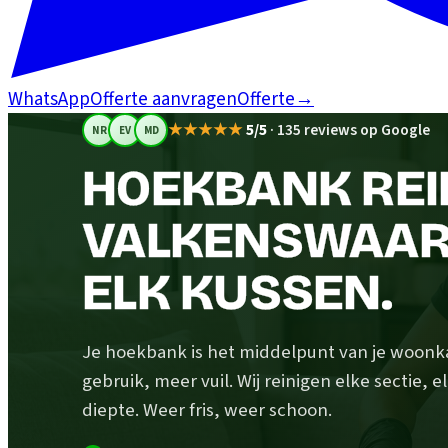
WhatsApp
Offerte aanvragen
Offerte
→
★★★★★
5/5
·
135 reviews op Google
NR
EV
MD
HOEKBANK REIN
VALKENSWAARD
ELK KUSSEN.
Je hoekbank is het middelpunt van je woonk
gebruik, meer vuil. Wij reinigen elke sectie, 
diepte. Weer fris, weer schoon.