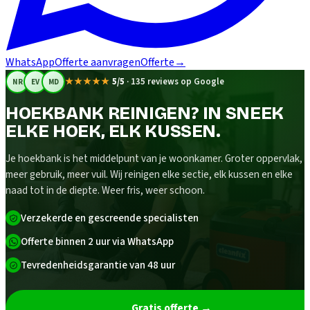
WhatsApp
Offerte aanvragen
Offerte
→
★★★★★
5/5
·
135 reviews op Google
NR
EV
MD
HOEKBANK REINIGEN? IN SNEEK
ELKE HOEK, ELK KUSSEN.
Je hoekbank is het middelpunt van je woonkamer. Groter oppervlak,
meer gebruik, meer vuil. Wij reinigen elke sectie, elk kussen en elke
naad tot in de diepte. Weer fris, weer schoon.
Verzekerde en gescreende specialisten
Offerte binnen 2 uur via WhatsApp
Tevredenheidsgarantie van 48 uur
Gratis offerte
→