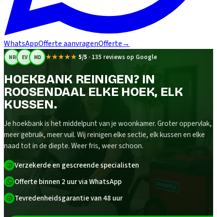
WhatsApp
Offerte aanvragen
Offerte
→
★★★★★
5/5
·
135 reviews op Google
NR
EV
MD
HOEKBANK REINIGEN? IN
ROOSENDAAL ELKE HOEK, ELK
KUSSEN.
Je hoekbank is het middelpunt van je woonkamer. Groter oppervlak,
meer gebruik, meer vuil. Wij reinigen elke sectie, elk kussen en elke
naad tot in de diepte. Weer fris, weer schoon.
Verzekerde en gescreende specialisten
Offerte binnen 2 uur via WhatsApp
Tevredenheidsgarantie van 48 uur